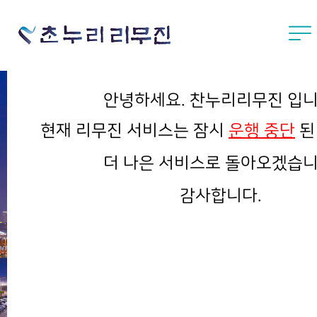
탑메뉴 바로가기
본문 바로가기
강원도! 국내유일한 카지노 강
신나는 물의세계! 꿈과 희망의 나라 초대형 어드벤쳐!
즐거운여행! 안전하고 편안하게 찬누리리무진이 모시
하이원 골프장 스키장 워터파크등
안녕하세요. 찬누리리무진 입니
겠습니다.
에버랜드(캐리비안베이)!
원랜드,
인천공항,
현재 리무진 서비스는 잠시
운행 중단
된
전주 ↔ 에버랜드(캐리비안베이)
최초 철도 체험형파크 추추파
을왕리해수욕장 리무진버스!
더 나은 서비스로 돌아오겠습니
크까지!
전주 ↔ 인천공항 ↔ 을왕리해수욕장
감사합니다.
광주/전주 출발 ↔ 강원랜드 ↔ 하이원추추파
크
쉽고 빠른 예매서비스
예약하러가기>>
쉽고 빠른 예매서비스
예약하러가기>>