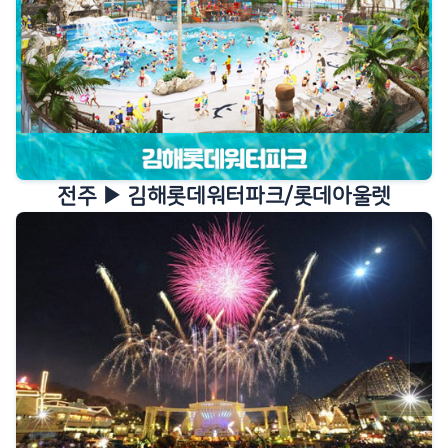
자세히보기
전주 ▶ 김해롯데워터파크/롯데아울렛