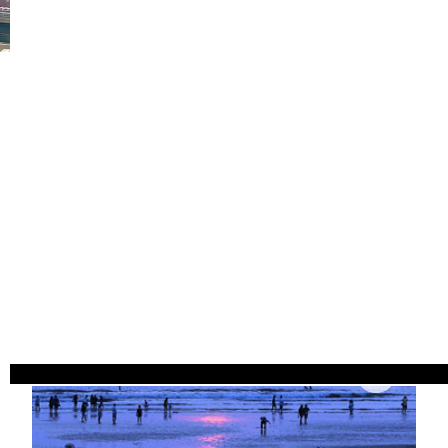
쉽고 빠른 예매서비스
예약하러가기>>
…
찬누리의 BEST 여행지
오랫동안 사랑받아온 찬누리 리무진의 특급 여행지!
할인특가