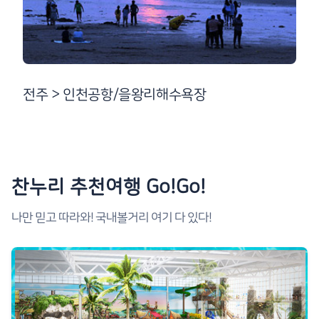
전주 > 인천공항/을왕리해수욕장
찬누리 추천여행 Go!Go!
나만 믿고 따라와! 국내볼거리 여기 다 있다!