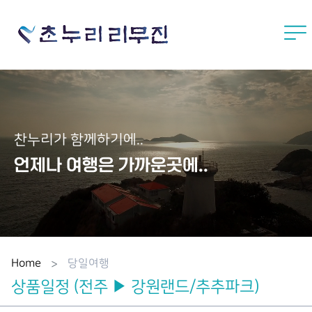
탑메뉴 바로가기
본문 바로가기
찬누리가 함께하기에..
언제나 여행은 가까운곳에..
Home
당일여행
상품일정 (전주 ▶ 강원랜드/추추파크)