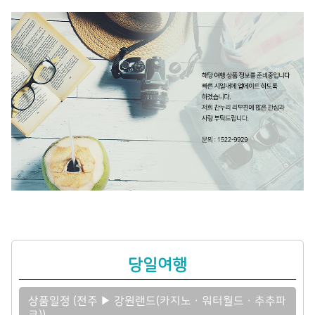
당일여행
상품일정 (전주 ▶ 강원랜드(카지노ㆍ워터월드ㆍ추추파