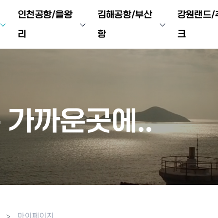
인천공항/을왕
김해공항/부산
강원랜드/
리
항
크
 가까운곳에..
마이페이지