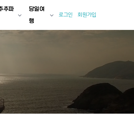
추추파
당일여
로그인
회원가입
행